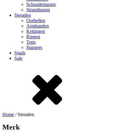
Schoudertassen
Strandtassen
Sieraden
Oorbellen
Armbanden
Kettingen
Ringen
Tops
Hangers
Sjaals
Sale
Home
/ Sieraden
Merk