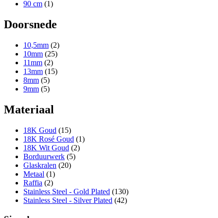
90 cm
(1)
Doorsnede
10,5mm
(2)
10mm
(25)
11mm
(2)
13mm
(15)
8mm
(5)
9mm
(5)
Materiaal
18K Goud
(15)
18K Rosé Goud
(1)
18K Wit Goud
(2)
Borduurwerk
(5)
Glaskralen
(20)
Metaal
(1)
Raffia
(2)
Stainless Steel - Gold Plated
(130)
Stainless Steel - Silver Plated
(42)