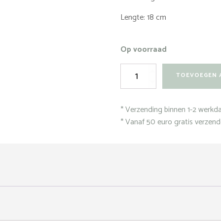
Lengte: 18 cm
Op voorraad
Armband
TOEVOEGEN 
-
Cassio
Gold
* Verzending binnen 1-2 werkd
aantal
* Vanaf 50 euro gratis verzen