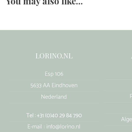
You may also like…
LORINO.NL
Esp 106
5633 AA Eindhoven
P
Nederland
Tel : +31 (0)40 29 84 790
Alg
E-mail : info@lorino.nl