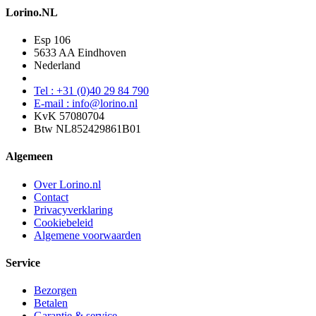
Lorino.NL
Esp 106
5633 AA Eindhoven
Nederland
Tel : +31 (0)40 29 84 790
E-mail : info@lorino.nl
KvK 57080704
Btw NL852429861B01
Algemeen
Over Lorino.nl
Contact
Privacyverklaring
Cookiebeleid
Algemene voorwaarden
Service
Bezorgen
Betalen
Garantie & service