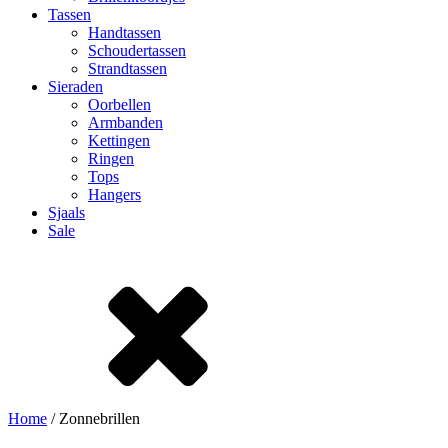
Tassen
Handtassen
Schoudertassen
Strandtassen
Sieraden
Oorbellen
Armbanden
Kettingen
Ringen
Tops
Hangers
Sjaals
Sale
Home
/ Zonnebrillen