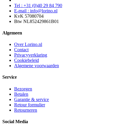
Tel : +31 (0)40 29 84 790
E-mail : info@lorino.nl
KvK 57080704
Btw NL852429861B01
Algemeen
Over Lorino.nl
Contact
Privacyverklaring
Cookiebeleid
Algemene voorwaarden
Service
Bezorgen
Betalen
Garantie & service
Retour formulier
Retourneren
Social Media