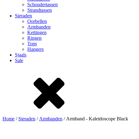
Schoudertassen
Strandtassen
Sieraden
Oorbellen
Armbanden
Kettingen
Ringen
Tops
Hangers
Sjaals
Sale
Home
/
Sieraden
/
Armbanden
/ Armband - Kaleidoscope Black