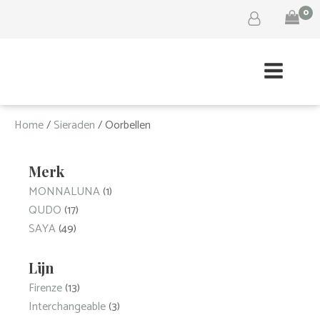
0
Home
/
Sieraden
/ Oorbellen
Merk
MONNALUNA
(1)
QUDO
(17)
SAYA
(49)
Lijn
Firenze
(13)
Interchangeable
(3)