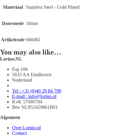
Materiaal
Stainless Steel - Gold Plated
Doorsnede
10mm
Artikelcode
666082
You may also like…
Lorino.NL
Esp 106
5633 AA Eindhoven
Nederland
Tel : +31 (0)40 29 84 790
E-mail : info@lorino.nl
KvK 57080704
Btw NL852429861B01
Algemeen
Over Lorino.nl
Contact