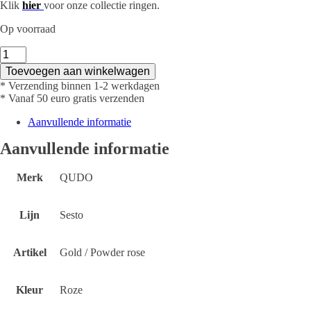
Klik
hier
voor onze collectie ringen.
Op voorraad
Top
-
Toevoegen aan winkelwagen
Sesto
* Verzending binnen 1-2 werkdagen
10mm
* Vanaf 50 euro gratis verzenden
Gold
/
Aanvullende informatie
Powder
Rose
Aanvullende informatie
aantal
Merk
QUDO
Lijn
Sesto
Artikel
Gold / Powder rose
Kleur
Roze