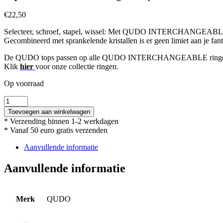
€
22,50
Selecteer, schroef, stapel, wissel: Met QUDO INTERCHANGEABLE cr
Gecombineerd met sprankelende kristallen is er geen limiet aan je fantas
De QUDO tops passen op alle QUDO INTERCHANGEABLE ringen
Klik
hier
voor onze collectie ringen.
Op voorraad
Top
-
Toevoegen aan winkelwagen
Sesto
* Verzending binnen 1-2 werkdagen
10mm
* Vanaf 50 euro gratis verzenden
Gold
/
Aanvullende informatie
Light
Grey
Aanvullende informatie
Delite
aantal
Merk
QUDO