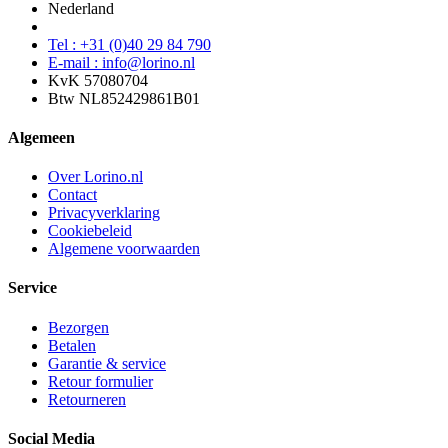
Nederland
Tel : +31 (0)40 29 84 790
E-mail : info@lorino.nl
KvK 57080704
Btw NL852429861B01
Algemeen
Over Lorino.nl
Contact
Privacyverklaring
Cookiebeleid
Algemene voorwaarden
Service
Bezorgen
Betalen
Garantie & service
Retour formulier
Retourneren
Social Media