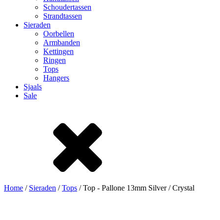
Schoudertassen
Strandtassen
Sieraden
Oorbellen
Armbanden
Kettingen
Ringen
Tops
Hangers
Sjaals
Sale
Home
/
Sieraden
/
Tops
/ Top - Pallone 13mm Silver / Crystal