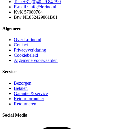
Tel : +31 (0)40 29 84 790
E-mail : info@lorino.nl
KvK 57080704
Btw NL852429861B01
Algemeen
Over Lorino.nl
Contact
Privacyverklaring
Cookiebeleid
Algemene voorwaarden
Service
Bezorgen
Betalen
Garantie & service
Retour formulier
Retourneren
Social Media