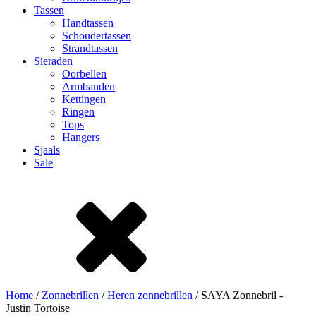
Tassen
Handtassen
Schoudertassen
Strandtassen
Sieraden
Oorbellen
Armbanden
Kettingen
Ringen
Tops
Hangers
Sjaals
Sale
Home
/
Zonnebrillen
/
Heren zonnebrillen
/ SAYA Zonnebril -
Justin Tortoise