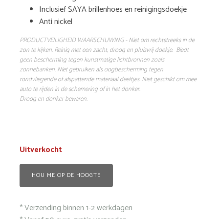
Inclusief SAYA brillenhoes en reinigingsdoekje
Anti nickel
PRODUCTVEILIGHEID WAARSCHUWING - Niet om rechtstreeks in de
zon te kijken. Reinig met een zacht, droog en pluisvrij doekje. Biedt
geen bescherming tegen kunstmatige lichtbronnen zoals
zonnebanken. Niet gebruiken als oogbescherming tegen
rondvliegende of afspattende materiaal deeltjes. Niet geschikt om mee
auto te rijden in de schemering of in het donker.
Droog en donker bewaren.
Uitverkocht
HOU ME OP DE HOOGTE
* Verzending binnen 1-2 werkdagen