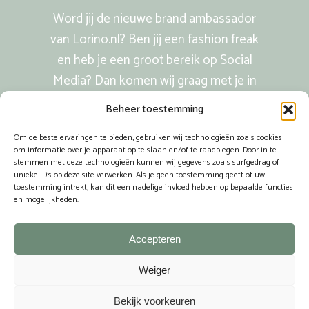
Word jij de nieuwe brand ambassador
van Lorino.nl? Ben jij een fashion freak
en heb je een groot bereik op Social
Media? Dan komen wij graag met je in
contact! Mail naar info@lorino.nl.
Beheer toestemming
Om de beste ervaringen te bieden, gebruiken wij technologieën zoals cookies
om informatie over je apparaat op te slaan en/of te raadplegen. Door in te
stemmen met deze technologieën kunnen wij gegevens zoals surfgedrag of
unieke ID's op deze site verwerken. Als je geen toestemming geeft of uw
© Copyright 2020 - 2026 Lorino.nl || Alle rechten voorbehouden ||
toestemming intrekt, kan dit een nadelige invloed hebben op bepaalde functies
Lorino.nl is onderdeel van Souer Europe Accessories BV
en mogelijkheden.
Accepteren
Weiger
Bekijk voorkeuren