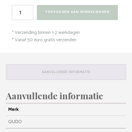
Hanger
TOEVOEGEN AAN WINKELWAGEN
-
Firenze
Light
* Verzending binnen 1-2 werkdagen
Pink
aantal
* Vanaf 50 euro gratis verzenden
AANVULLENDE INFORMATIE
Aanvullende informatie
Merk
QUDO