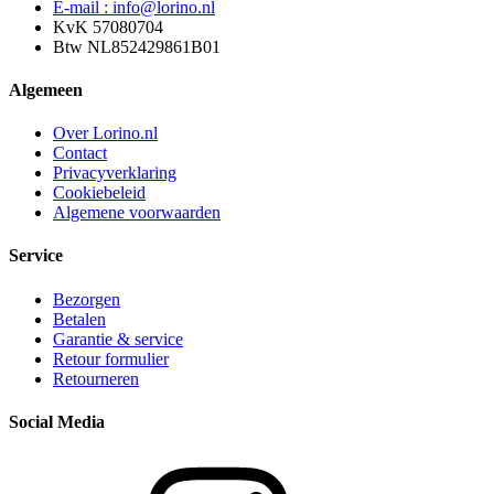
E-mail : info@lorino.nl
KvK 57080704
Btw NL852429861B01
Algemeen
Over Lorino.nl
Contact
Privacyverklaring
Cookiebeleid
Algemene voorwaarden
Service
Bezorgen
Betalen
Garantie & service
Retour formulier
Retourneren
Social Media