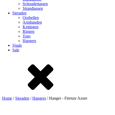
Schoudertassen
Strandtassen
Sieraden
Oorbellen
Armbanden
Kettingen
Ringen
Tops
Hangers
Sjaals
Sale
Home
/
Sieraden
/
Hangers
/ Hanger - Firenze Azure