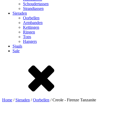
Schoudertassen
Strandtassen
Sieraden
Oorbellen
Armbanden
Kettingen
Ringen
Tops
Hangers
Sjaals
Sale
Home
/
Sieraden
/
Oorbellen
/ Creole - Firenze Tanzanite