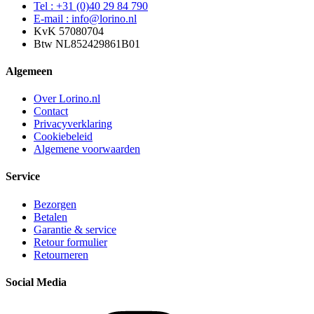
Tel : +31 (0)40 29 84 790
E-mail : info@lorino.nl
KvK 57080704
Btw NL852429861B01
Algemeen
Over Lorino.nl
Contact
Privacyverklaring
Cookiebeleid
Algemene voorwaarden
Service
Bezorgen
Betalen
Garantie & service
Retour formulier
Retourneren
Social Media