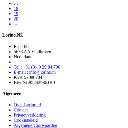
…
18
19
20
→
Lorino.NL
Esp 106
5633 AA Eindhoven
Nederland
Tel : +31 (0)40 29 84 790
E-mail : info@lorino.nl
KvK 57080704
Btw NL852429861B01
Algemeen
Over Lorino.nl
Contact
Privacyverklaring
Cookiebeleid
Algemene voorwaarden