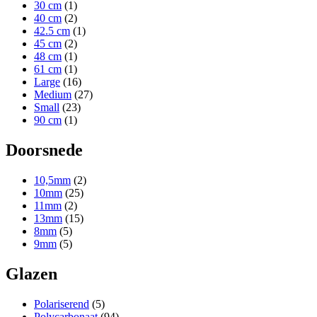
30 cm
(1)
40 cm
(2)
42.5 cm
(1)
45 cm
(2)
48 cm
(1)
61 cm
(1)
Large
(16)
Medium
(27)
Small
(23)
90 cm
(1)
Doorsnede
10,5mm
(2)
10mm
(25)
11mm
(2)
13mm
(15)
8mm
(5)
9mm
(5)
Glazen
Polariserend
(5)
Polycarbonaat
(94)