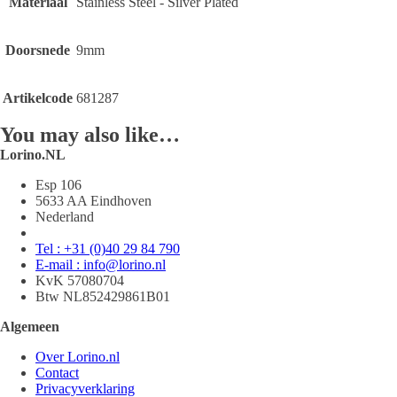
Materiaal
Stainless Steel - Silver Plated
Doorsnede
9mm
Artikelcode
681287
You may also like…
Lorino.NL
Esp 106
5633 AA Eindhoven
Nederland
Tel : +31 (0)40 29 84 790
E-mail : info@lorino.nl
KvK 57080704
Btw NL852429861B01
Algemeen
Over Lorino.nl
Contact
Privacyverklaring