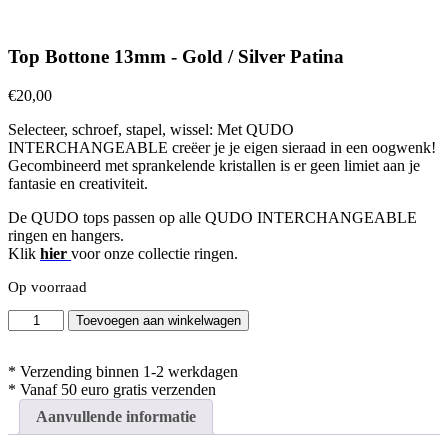
Top Bottone 13mm - Gold / Silver Patina
€
20,00
Selecteer, schroef, stapel, wissel: Met QUDO
INTERCHANGEABLE creëer je je eigen sieraad in een oogwenk!
Gecombineerd met sprankelende kristallen is er geen limiet aan je
fantasie en creativiteit.
De QUDO tops passen op alle QUDO INTERCHANGEABLE
ringen en hangers.
Klik
hier
voor onze collectie ringen.
Op voorraad
Top
Toevoegen aan winkelwagen
Bottone
13mm
-
* Verzending binnen 1-2 werkdagen
Gold
* Vanaf 50 euro gratis verzenden
/
Aanvullende informatie
Silver
Patina