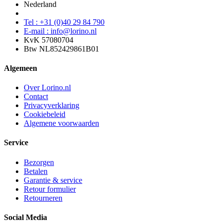
Nederland
Tel : +31 (0)40 29 84 790
E-mail : info@lorino.nl
KvK 57080704
Btw NL852429861B01
Algemeen
Over Lorino.nl
Contact
Privacyverklaring
Cookiebeleid
Algemene voorwaarden
Service
Bezorgen
Betalen
Garantie & service
Retour formulier
Retourneren
Social Media