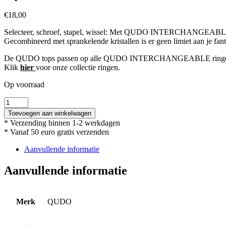
€
18,00
Selecteer, schroef, stapel, wissel: Met QUDO INTERCHANGEABLE cr
Gecombineerd met sprankelende kristallen is er geen limiet aan je fantas
De QUDO tops passen op alle QUDO INTERCHANGEABLE ringen
Klik
hier
voor onze collectie ringen.
Op voorraad
Top
Bottone
Toevoegen aan winkelwagen
10mm
* Verzending binnen 1-2 werkdagen
-
* Vanaf 50 euro gratis verzenden
Silver
/
Aanvullende informatie
Powder
Rose
Aanvullende informatie
aantal
Merk
QUDO